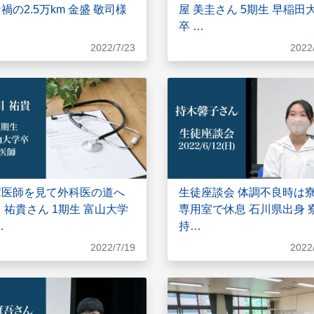
禍の2.5万km 金盛 敬司様
屋 美圭さん 5期生 早稲田
卒 …
2022/7/23
2022
輩医師を見て外科医の道へ
生徒座談会 体調不良時は
 祐貴さん 1期生 富山大学
専用室で休息 石川県出身 
…
持…
2022/7/19
2022