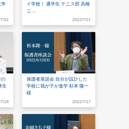
大学
イ学校！ 通学生 テニス部 高橋
ニ…
/7/22
2022/7/21
寮の
保護者座談会 自分が設計した
寮生
学校に我が子が進学 杉本 隆一
様
/7/18
2022/7/17