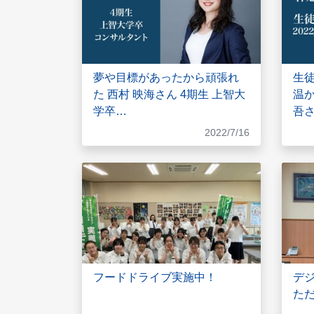
夢や目標があったから頑張れ
生
た 西村 映海さん 4期生 上智大
温か
学卒…
吾
2022/7/16
フードドライブ実施中！
デ
た