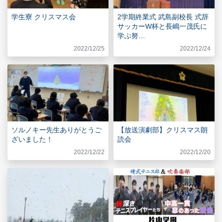
学生寮 クリスマス会
2学期終業式 武島副校長 式辞
サッカーW杯と長嶋一茂氏に
学ぶ努…
2022/12/25
2022/12/24
ソルノキー先生ありがとうご
【放送演劇部】クリスマス朗
ざいました！
読会
2022/12/22
2022/12/20