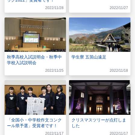
2022/11/28
2022/11/27
秋季高校入試説明会・秋季中
学生寮 五箇山遠足
学校入試説明会
2022/11/25
2022/11/18
「全国小・中学校作文コンク
クリスマスツリーが点灯しま
ール県予選」受賞者です！
した
2022/11/17
2022/11/17