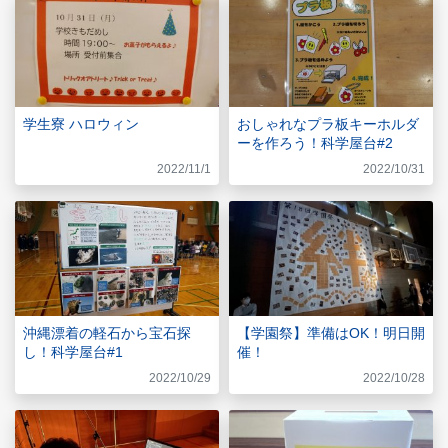
学生寮 ハロウィン
おしゃれなプラ板キーホルダ
ーを作ろう！科学屋台#2
2022/11/1
2022/10/31
沖縄漂着の軽石から宝石探
【学園祭】準備はOK！明日開
し！科学屋台#1
催！
2022/10/29
2022/10/28