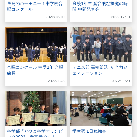
最高のハーモニー！中学校合
高校1年生 総合的な探究の時
唱コンクール
間 中間発表会
2022/12/10
2022/12/10
合唱コンクール 中学2年 合唱
テニス部 高校部活TV 全力ジ
練習
ェネレーション
2022/12/3
2022/11/29
科学部「とやま科学オリンピ
学生寮 1日勉強会
ック2022」受賞者です！