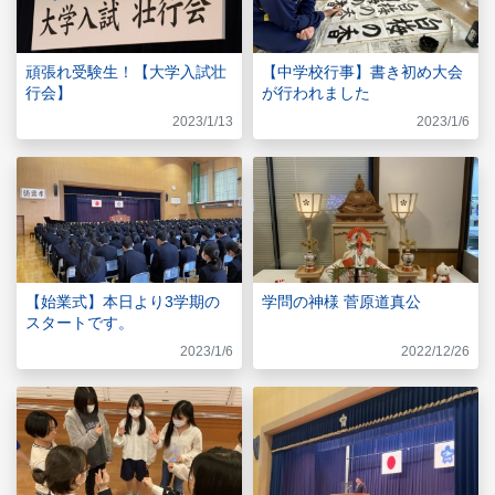
頑張れ受験生！【大学入試壮
【中学校行事】書き初め大会
行会】
が行われました
2023/1/13
2023/1/6
【始業式】本日より3学期の
学問の神様 菅原道真公
スタートです。
2023/1/6
2022/12/26