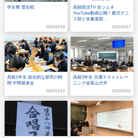
学生寮 雪合戦
高校部活TV 全ジェネ
YouTube動画公開！硬式テニ
ス部と吹奏楽部…
2022/12/18
2022/12/17
高校2年生 総合的な探究の時
高校3年生 共通テストトレー
間 中間発表会
ニング@富山大学
2022/12/12
2022/12/11