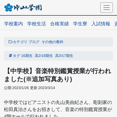
学校案内
学校生活
合格実績
学生寮
入試情報
カテゴリ
ブログ
その他の教科
タグ
16期生
高2/18期生
高3/17期生
【中学校】音楽特別鑑賞授業が行われ
ました(※追加写真あり)
公開:2023/1/26
更新:2023/3/14
中学校ではピアニストの丸山美由紀さん、彫刻家の
松田真治さんをお招きして、音楽の特別鑑賞授業が
4階ホールで行われました。