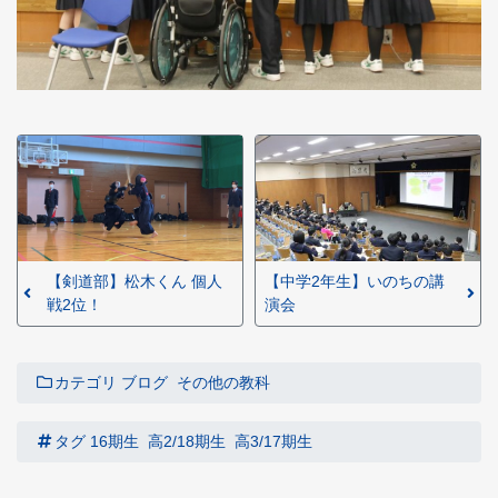
【剣道部】松木くん 個人
【中学2年生】いのちの講
戦2位！
演会
カテゴリ
ブログ
その他の教科
タグ
16期生
高2/18期生
高3/17期生