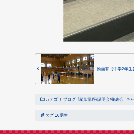
動画有【中学2年生
カテゴリ
ブログ
講演/講座/説明会/発表会
キャ
タグ
16期生