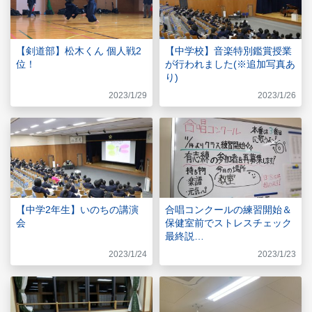
【剣道部】松木くん 個人戦2
【中学校】音楽特別鑑賞授業
位！
が行われました(※追加写真あ
り)
2023/1/29
2023/1/26
【中学2年生】いのちの講演
合唱コンクールの練習開始＆
会
保健室前でストレスチェック
最終説…
2023/1/24
2023/1/23