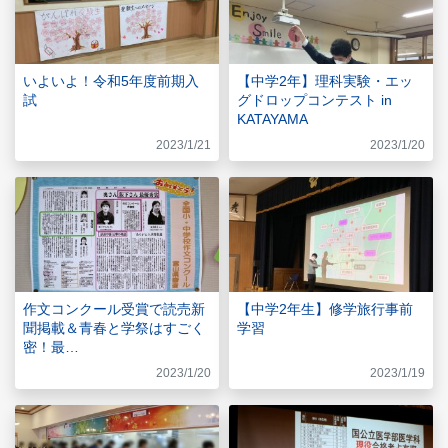
いよいよ！令和5年度前期入
【中学2年】理科実験・エッ
試
グドロップコンテスト in
KATAYAMA
2023/1/21
2023/1/20
作文コンクール受賞で読売新
【中学2年生】修学旅行事前
聞掲載＆青春と学祭はすごく
学習
密！最…
2023/1/20
2023/1/19