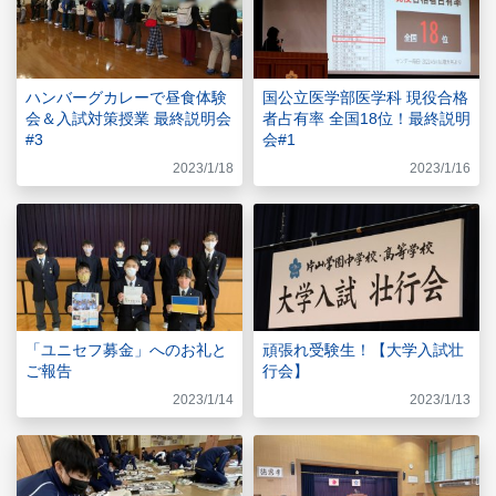
ハンバーグカレーで昼食体験
国公立医学部医学科 現役合格
会＆入試対策授業 最終説明会
者占有率 全国18位！最終説明
#3
会#1
2023/1/18
2023/1/16
「ユニセフ募金」へのお礼と
頑張れ受験生！【大学入試壮
ご報告
行会】
2023/1/14
2023/1/13