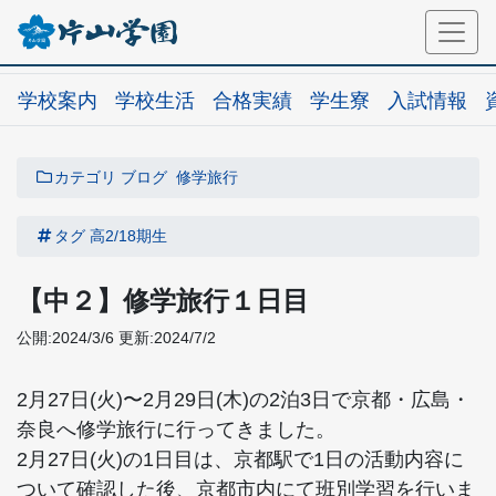
学校案内
学校生活
合格実績
学生寮
入試情報
カテゴリ
ブログ
修学旅行
タグ
高2/18期生
【中２】修学旅行１日目
公開:2024/3/6
更新:2024/7/2
2月27日(火)〜2月29日(木)の2泊3日で京都・広島・
奈良へ修学旅行に行ってきました。
2月27日(火)の1日目は、京都駅で1日の活動内容に
ついて確認した後、京都市内にて班別学習を行いま