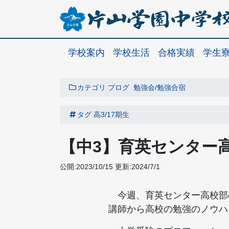
学校案内
学校生活
合格実績
学生
カテゴリ
ブログ
勉強会/勉強合宿
タグ
高3/17期生
【中3】育英センター
公開:2023/10/15
更新:2024/7/1
今週、育英センター高校部
講師から高校の勉強のノウハ