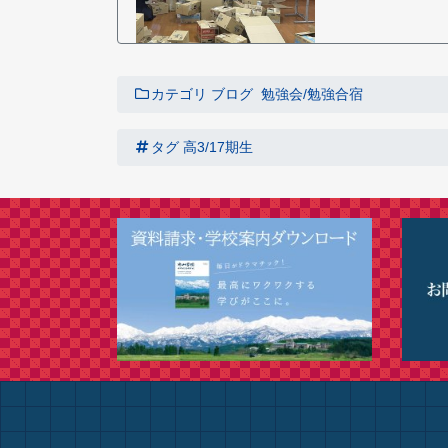
カテゴリ
ブログ
勉強会/勉強合宿
タグ
高3/17期生