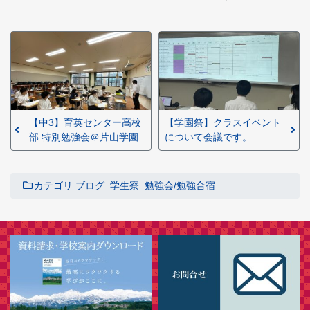
【中3】育英センター高校
【学園祭】クラスイベント
部 特別勉強会＠片山学園
について会議です。
カテゴリ
ブログ
学生寮
勉強会/勉強合宿