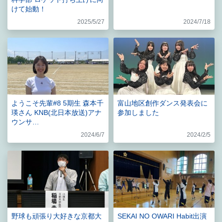
けて始動！
2025/5/27
2024/7/18
ようこそ先輩#8 5期生 森本千
富山地区創作ダンス発表会に
瑛さん KNB(北日本放送)アナ
参加しました
ウンサ…
2024/6/7
2024/2/5
野球も頑張り大好きな京都大
SEKAI NO OWARI Habit出演