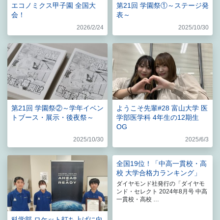
エコノミクス甲子園 全国大
第21回 学園祭①～ステージ発
会！
表～
2026/2/24
2025/10/30
第21回 学園祭②～学年イベン
ようこそ先輩#28 富山大学 医
トブース・展示・後夜祭～
学部医学科 4年生の12期生
OG
2025/10/30
2025/6/3
全国19位！「中高一貫校・高
校 大学合格力ランキング」
ダイヤモンド社発行の「ダイヤモ
ンド・セレクト 2024年8月号 中高
一貫校・高校 …
科学部 ロケット打ち上げに向