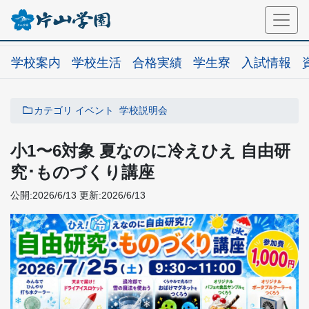
学校案内
学校生活
合格実績
学生寮
入試情報
カテゴリ
イベント
学校説明会
小1〜6対象 夏なのに冷えひえ 自由研
究･ものづくり講座
公開:2026/6/13
更新:2026/6/13