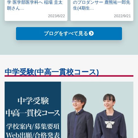
学 医学部医学科へ 稲場 圭太
のプロダンサー 鹿熊祐一郎先
朗さん…
生(4期生…
2023/6/22
2022/9/21
ブログをすべて見る
中学受験(中高一貫校コース)