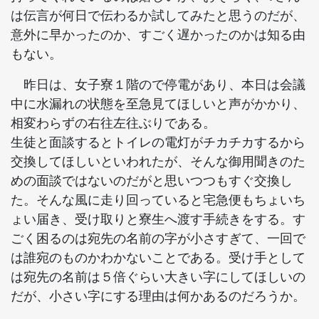
は伝言が何日で伝わるか試してみたと思うのだが、
意外に早かったのか、すごく遅かったのかは知る由
もない。
昨日は、女子寮１階ので停電があり、本日は会議
中に水漏れの状態を至急見てほしいと声がかかり、
相変わらずの右往左往ぶりである。
生徒と面談するとトイレの電灯がチカチカするから
交換してほしいといわれたが、そんな御用聞きのた
めの面談ではないのだがと思いつつもすぐ交換し
た。そんな風に走り回っていると宅急便もちょいち
ょい届き、受け取りと寮生へ渡す手続きをする。す
ごく困るのは宛先の名前の字が小さすぎて、一回で
は誰宛のものかわかないことである。受け手として
は宛先の名前は５倍ぐらい大きい字にしてほしいの
だが、小さい字にする理由は何かあるのだろうか。