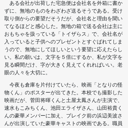
ある会社が出荷した宅急便は会社名を外箱に書か
ずに、無地のものをわざわざ送るそうである。受け
取り側からの要望だそうだが、会社名と理由を聞い
てなるほどと感心した。無地の箱で送る会社は主に
おもちゃを扱っている「トイザらス」で、会社名が
入っていると子供へのプレゼントとすぐばれてしま
うので、無地にしてほしいという要望に応えたらし
い。私の願いは、文字を５倍にするか、私が文字を
見る瞬間だけ、字が大きく見えてくれればいい。老
眼の人々を大切に。
今夜も倉庫を片付けていたら、映画「となりの怪
物くん」のポスターが出てきた。本校でも撮影した
映画だが、菅田将暉くんと土屋太鳳さんが主演で、
速水もこみちくん、池田エライザさん、山田裕貴く
んの豪華メンバーに加え、ブレイク前の浜辺美波さ
んが出演していた豪華キャストの映画である。職員