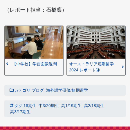
（レポート担当：石橋凛）
【中学校】学習面談週間
オーストラリア短期留学
2024 レポート⑭
カテゴリ
ブログ
海外語学研修/短期留学
タグ
16期生
中3/20期生
高1/19期生
高2/18期生
高3/17期生