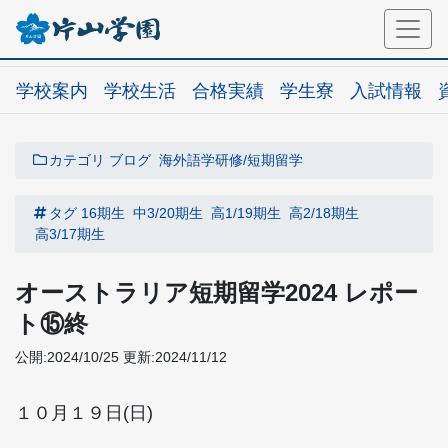
学校案内
学校生活
合格実績
学生寮
入試情報
カテゴリ
ブログ
海外語学研修/短期留学
タグ
16期生
中3/20期生
高1/19期生
高2/18期生
高3/17期生
オーストラリア短期留学2024 レポー
ト⑮終
公開:2024/10/25
更新:2024/11/12
１０月１９日(日)