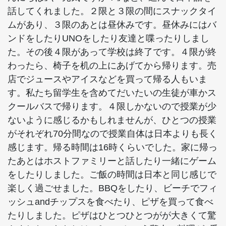
話してくれました。２限と３限の間にスナックタイ
ムがあり、３限のあとは昼休みです。昼休みにはバ
ンドをしたりUNOをしたり友達と喋ったりしまし
た。その後４限があって学校は終了です。４限が終
わったら、椅子を机の上にあげてから帰ります。売
店でジュースやアイスなどを買って帰る人もいま
す。私たち留学生を含めてだいたいの生徒が車かス
クールバスで帰ります。４限しかないので授業が少
ないように感じるかもしれませんが、ひとつの授業
がそれぞれ70分間なので授業自体は日本よりも長く
感じます。帰る時間は16時くらいでした。家に帰っ
たあとはホストファミリーと話したり一緒にゲーム
をしたりしました。ご飯の時間は日本と同じ感じで
楽しく過ごせました。BBQをしたり、ビーチでフィ
ッシュandチップスを食べたり、ピザを買って食べ
たりしました。ピザはひとつひとつがが大きくて驚