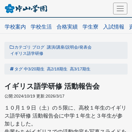
学校案内
学校生活
合格実績
学生寮
入試情報
カテゴリ
ブログ
講演/講座/説明会/発表会
イギリス語学研修
タグ
中3/20期生
高2/18期生
高3/17期生
イギリス語学研修 活動報告会
公開:2024/10/19
更新:2026/3/17
１０月１９日（土）の５限に、
高校１年生のイギリ
ス語学研修 活動報告会に中学１年生と３年生が参
加しました。
先輩たちがイギリスでの活動内容を写真スライドを