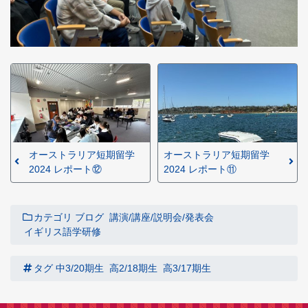
オーストラリア短期留学
オーストラリア短期留学
2024 レポート⑫
2024 レポート⑪
カテゴリ
ブログ
講演/講座/説明会/発表会
イギリス語学研修
タグ
中3/20期生
高2/18期生
高3/17期生