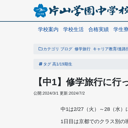
学校案内
学校生活
合格実績
学生
カテゴリ
ブログ
修学旅行
キャリア教育/進路
タグ
高1/19期生
【中1】修学旅行に行
公開:2024/3/1
更新:2024/7/2
中1は2/27（火）～28（
1日目は京都でのクラス別の