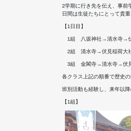
2学期に行き先を伝え、事前
日間は生徒たちにとって貴重
【1日目】
1組 八坂神社→清水寺→
2組 清水寺→伏見稲荷大
3組 金閣寺→清水寺→伏
各クラス上記の順番で歴史の
班別活動も経験し、来年以降
【1組】