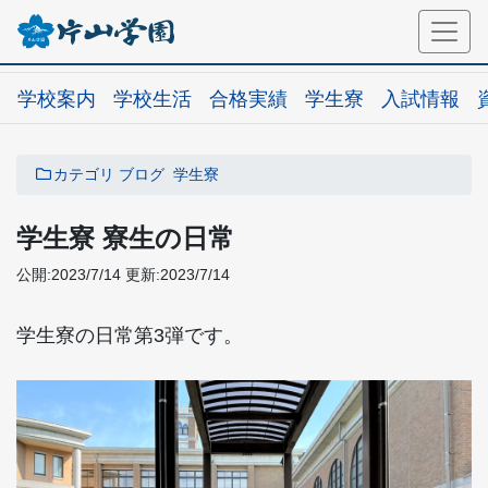
学校案内
学校生活
合格実績
学生寮
入試情報
カテゴリ
ブログ
学生寮
学生寮 寮生の日常
公開:2023/7/14
更新:2023/7/14
学生寮の日常第3弾です。