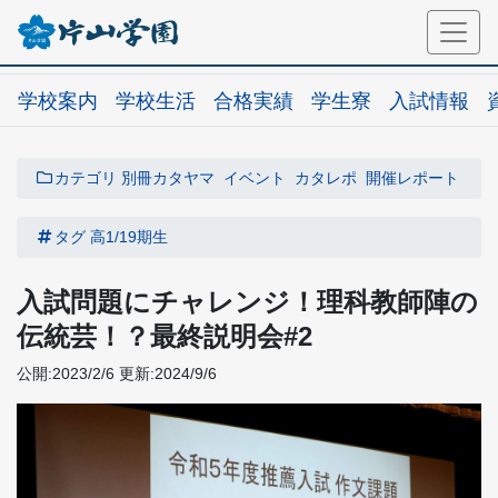
学校案内
学校生活
合格実績
学生寮
入試情報
カテゴリ
別冊カタヤマ
イベント
カタレポ
開催レポート
タグ
高1/19期生
入試問題にチャレンジ！理科教師陣の
伝統芸！？最終説明会#2
公開:2023/2/6
更新:2024/9/6