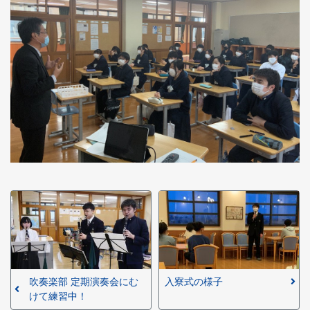
吹奏楽部 定期演奏会にむ
入寮式の様子
けて練習中！