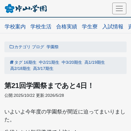
学校案内
学校生活
合格実績
学生寮
入試情報
カテゴリ
ブログ
学園祭
タグ
16期生
中2/21期生
中3/20期生
高1/19期生
高2/18期生
高3/17期生
第21回学園祭まであと4日！
公開:2025/10/22
更新:2026/5/28
いよいよ今年度の学園祭が間近に迫ってまいりまし
た。