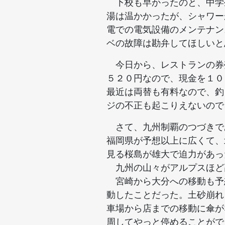
下校も早かったのと、中学
湯は温かかったが、シャワー
電での電気設備のメンテナン
ベの故障は勘弁してほしいと
今日から、レストランの券
５２０円なので、現金を１０
最近は両替も有料なので、釣
ジの不正も起こりえないので
さて、九州制覇のつづきで
福岡県が予想以上に広くて、
見る桜島が雄大で迫力があっ
九州の山々がアルプスほど
宮崎から大分への移動も予
動したことだった。土砂崩れ
車場から店までの移動に傘が
周してやっと停めることが