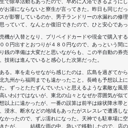
生で除草活動もあったので、早めに入浴できるようにし
がお湯にならないと寮生が言ってきた。昨日も同じだっ
スが影響しているのか、男子ランドリーの水漏れの修理
思っていて、なんとか復旧できたので、ひと安心であっ
売機が入替となり、プリペイドカードや現金で購入する
００円出すとおつりが４８０円なので、あっという間に
り銭の準備は大変だと思いながらも、この半自動の券売
、技術は進んでいると感心した次第だった。
ある。車を走らせながら感じたのは、広島を過ぎてから
北九州から福岡までも遠かったこと。長崎も予想以上に
た。ずっとたたずんでいたいと思えるような素敵な風景
高いわけではないが、東北の山々となぜか雰囲気が似て
想以上に遠かったが、一番の誤算は前半は線状降水帯と
、浸水、断水などの地域もあったがスレスレで遭遇しな
なかったので、ずぶ濡れになった。天神でも駐車場に空
できたが、 結構な雨の中、急いで移動したので、店の