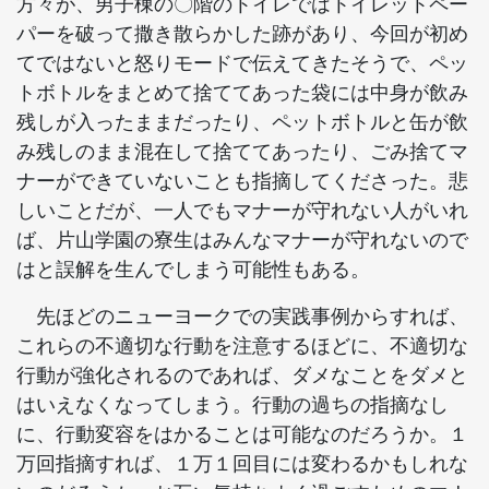
方々が、男子棟の〇階のトイレではトイレットペー
パーを破って撒き散らかした跡があり、今回が初め
てではないと怒りモードで伝えてきたそうで、ペッ
トボトルをまとめて捨ててあった袋には中身が飲み
残しが入ったままだったり、ペットボトルと缶が飲
み残しのまま混在して捨ててあったり、ごみ捨てマ
ナーができていないことも指摘してくださった。悲
しいことだが、一人でもマナーが守れない人がいれ
ば、片山学園の寮生はみんなマナーが守れないので
はと誤解を生んでしまう可能性もある。
先ほどのニューヨークでの実践事例からすれば、
これらの不適切な行動を注意するほどに、不適切な
行動が強化されるのであれば、ダメなことをダメと
はいえなくなってしまう。行動の過ちの指摘なし
に、行動変容をはかることは可能なのだろうか。１
万回指摘すれば、１万１回目には変わるかもしれな