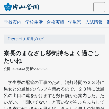
学校案内
学校生活
合格実績
学生寮
入試情報
カテゴリ
寮長ブログ
寮長のまなざし㊻気持ちよく過ごし
たいね
公開:2025/6/3
更新:2025/6/3
学生寮の配管の工事のため、消灯時間の２３時に
男女との風呂のバルブを閉めるので、２３時には風
呂の出口に鍵をかけますと数日前から案内した。た
いがい、「聞いてない」と言いながらふらふらして
いる寮生がいるかと思えば、きっちり無人の状態だ