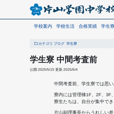
学校案内
学校生活
合格実績
学生
カテゴリ
ブログ
学生寮
学生寮 中間考査前
公開:2025/5/15
更新:2025/6/4
中間考査前、学生寮では思い
寮内には管理棟1F、2F、
寮生たちは、自分が集中でき
片山副理事長からうれしい差