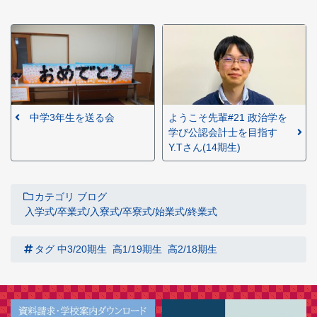
中学3年生を送る会
ようこそ先輩#21 政治学を
学び公認会計士を目指す
Y.Tさん(14期生)
カテゴリ
ブログ
入学式/卒業式/入寮式/卒寮式/始業式/終業式
タグ
中3/20期生
高1/19期生
高2/18期生