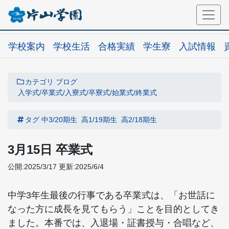
学校案内
学校生活
合格実績
学生寮
入試情報
カテゴリ
ブログ
入学式/卒業式/入寮式/卒寮式/始業式/終業式
タグ
中3/20期生
高1/19期生
高2/18期生
3月15日 卒業式
公開:2025/3/17
更新:2025/6/4
中学3年生最後の行事である卒業式は、「お世話に
なった方に成長を見てもらう」ことを目的としてき
ました。本番では、入退場・証書授与・合唱など、