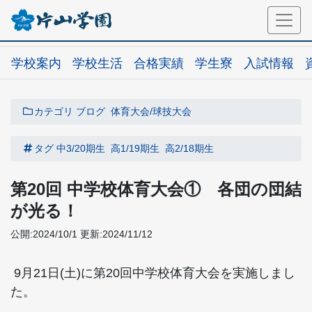
学校案内
学校生活
合格実績
学生寮
入試情報
カテゴリ
ブログ
体育大会/球技大会
タグ
中3/20期生
高1/19期生
高2/18期生
第20回 中学校体育大会① 各団の団結
が光る！
公開:2024/10/1
更新:2024/11/12
9月21日(土)に第20回中学校体育大会を実施しまし
た。