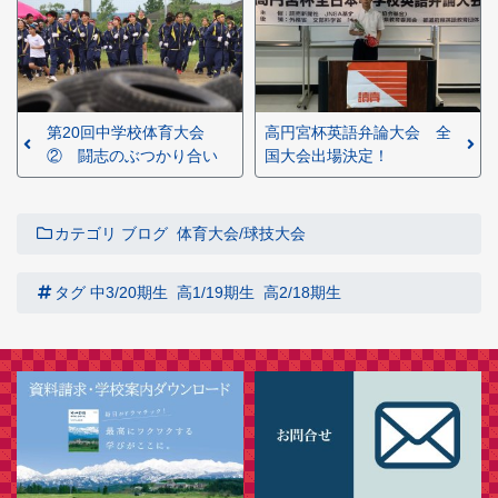
第20回中学校体育大会
高円宮杯英語弁論大会 全
② 闘志のぶつかり合い
国大会出場決定！
カテゴリ
ブログ
体育大会/球技大会
タグ
中3/20期生
高1/19期生
高2/18期生